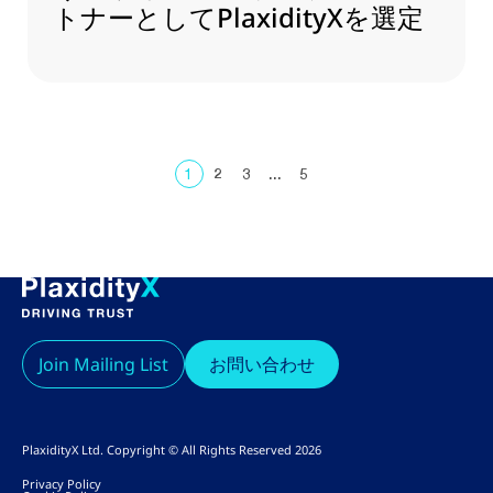
トナーとしてPlaxidityXを選定
1
2
3
...
5
Join Mailing List
お問い合わせ
PlaxidityX Ltd. Copyright © All Rights Reserved 2026
Privacy Policy