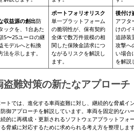
ポートフォリオリスク
後付け
な収益源の創出
防
単一プラットフォーム
アフタ
タックを、1台あた
の脆弱性が、保有契約
けのイ
額5〜25ユーロの継
全体で数万件規模の相
追跡装
益モデルへと転換
関した保険金請求につ
攻撃へ
方法を示します。
ながるリスクを解説し
い場合
ます。
を解説
両盗難対策の新たなアプローチ
ポートでは、進化する車両盗難に対し、継続的な脅威イ
く防御アプローチを解説しています。車両を固定的なハ
継続的に再構成・更新されるソフトウェアプラットフォ
する脅威に対応するために求められる考え方を整理しま