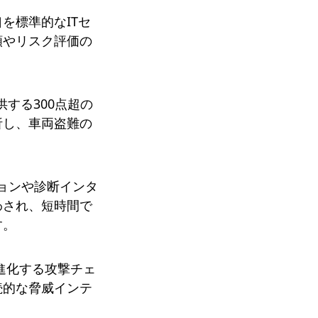
を標準的なITセ
類やリスク評価の
供する300点超の
析し、車両盗難の
ションや診断インタ
わされ、短時間で
す。
進化する攻撃チェ
続的な脅威インテ