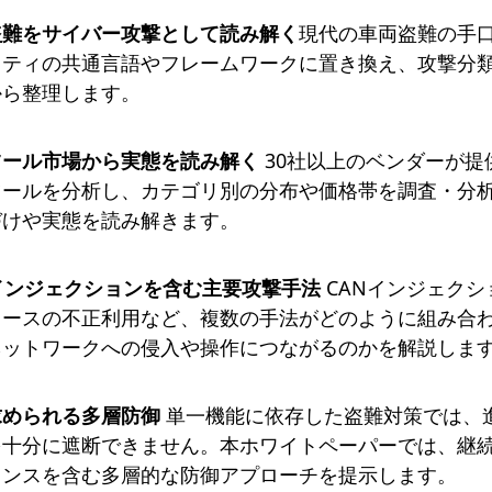
盗難をサイバー攻撃として読み解く
現代の車両盗難の手口
リティの共通言語やフレームワークに置き換え、攻撃分
から整理します。
ツール市場から実態を読み解く
30社以上のベンダーが提
ツールを分析し、カテゴリ別の分布や価格帯を調査・分
づけや実態を読み解きます。
インジェクションを含む主要攻撃手法
CANインジェク
ェースの不正利用など、複数の手法がどのように組み合
ネットワークへの侵入や操作につながるのかを解説しま
求められる多層防御
単一機能に依存した盗難対策では、
を十分に遮断できません。本ホワイトペーパーでは、継
ェンスを含む多層的な防御アプローチを提示します。