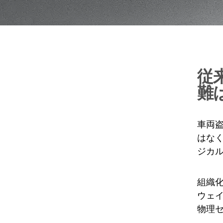
従
難
車両
はな
ジカ
組織
ウェ
物理