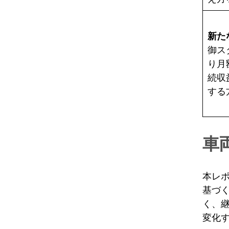
新た
御ス
り月
続収
する
車
本レ
基づ
く、
変化