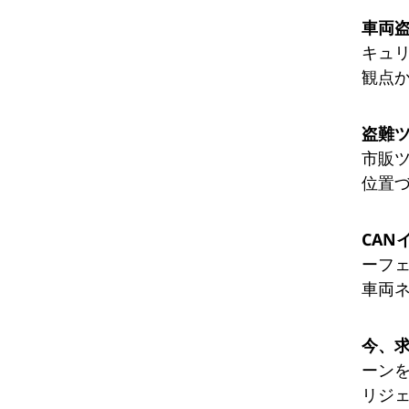
車両
キュ
観点
盗難
市販
位置
CAN
ーフ
車両
今、
ーン
リジ