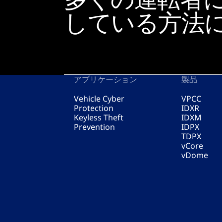
している方法
アプリケーション
製品
Vehicle Cyber
VPCC
Protection
IDXR
Keyless Theft
IDXM
Prevention
IDPX
TDPX
vCore
vDome