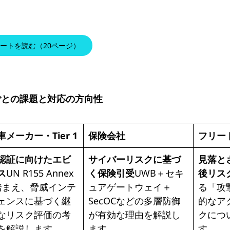
ートを読む（20ページ）
ごとの課題
と対応の方向性
車メーカー・
Tier 1
保険会社
フリー
認証に向けたエビ
サイバーリスクに基づ
見落と
ス
UN R155 Annex
く保険引受
UWB＋セキ
後リス
踏まえ、脅威インテ
ュアゲートウェイ＋
る「攻
ェンスに基づく継
SecOCなどの多層防御
的なア
なリスク評価の考
が有効な理由を解説し
クにつ
を解説します。
ます。
す。