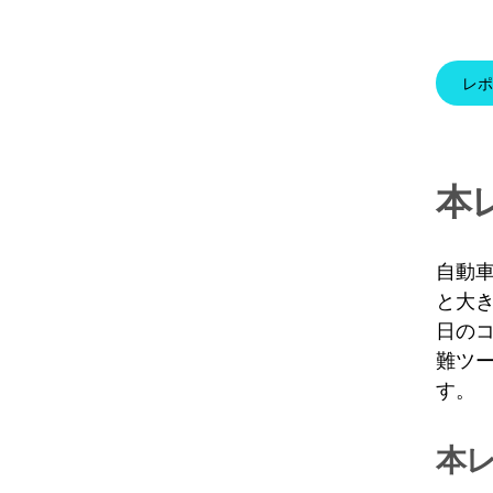
レポ
本
自動
と大
日の
難ツ
す。
本