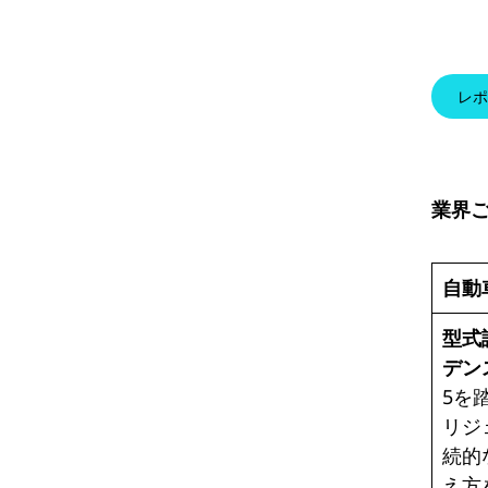
レポ
業界
自動
型式
デン
5を
リジ
続的
え方