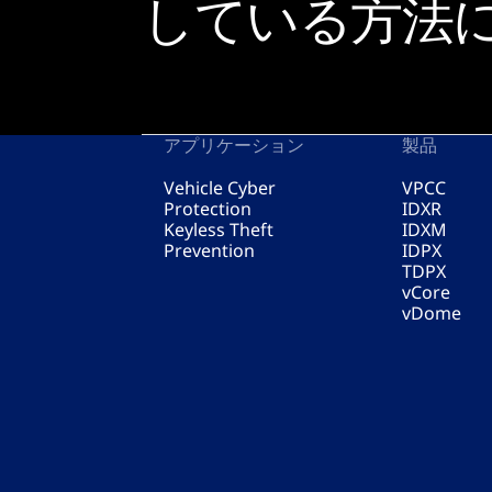
している方法
アプリケーション
製品
Vehicle Cyber
VPCC
Protection
IDXR
Keyless Theft
IDXM
Prevention
IDPX
TDPX
vCore
vDome