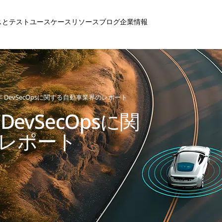
スとテスト
ユースケース
リソース
ブログ
企業情報
2024年 DevSecOpsに関する自動車業界のレポート
4年 DevSecOpsに関
レポート