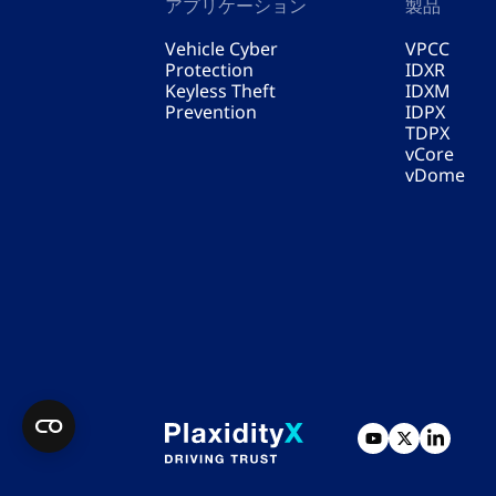
アプリケーション
製品
Vehicle Cyber
VPCC
Protection
IDXR
Keyless Theft
IDXM
Prevention
IDPX
TDPX
vCore
vDome